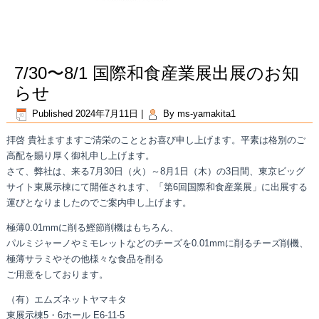
7/30〜8/1 国際和食産業展出展のお知
らせ
Published
2024年7月11日
|
By
ms-yamakita1
拝啓 貴社ますますご清栄のこととお喜び申し上げます。平素は格別のご
高配を賜り厚く御礼申し上げます。
さて、弊社は、来る7月30日（火）～8月1日（木）の3日間、東京ビッグ
サイト東展示棟にて開催されます、「第6回国際和食産業展」に出展する
運びとなりましたのでご案内申し上げます。
極薄0.01mmに削る鰹節削機はもちろん、
パルミジャーノやミモレットなどのチーズを0.01mmに削るチーズ削機、
極薄サラミやその他様々な食品を削る
ご用意をしております。
（有）エムズネットヤマキタ
東展示棟5・6ホール E6-11-5