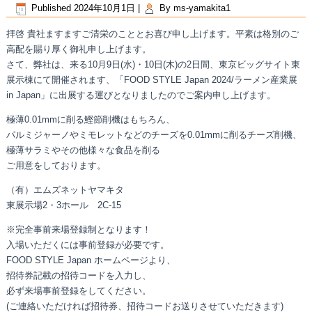
Published
2024年10月1日
|
By
ms-yamakita1
拝啓 貴社ますますご清栄のこととお喜び申し上げます。平素は格別のご
高配を賜り厚く御礼申し上げます。
さて、弊社は、来る10月9日(水)・10日(木)の2日間、東京ビッグサイト東
展示棟にて開催されます、「FOOD STYLE Japan 2024/ラーメン産業展
in Japan」に出展する運びとなりましたのでご案内申し上げます。
極薄0.01mmに削る鰹節削機はもちろん、
パルミジャーノやミモレットなどのチーズを0.01mmに削るチーズ削機、
極薄サラミやその他様々な食品を削る
ご用意をしております。
（有）エムズネットヤマキタ
東展示場2・3ホール 2C-15
※完全事前来場登録制となります！
入場いただくには事前登録が必要です。
FOOD STYLE Japan ホームページより、
招待券記載の招待コードを入力し、
必ず来場事前登録をしてください。
(ご連絡いただければ招待券、招待コードお送りさせていただきます)