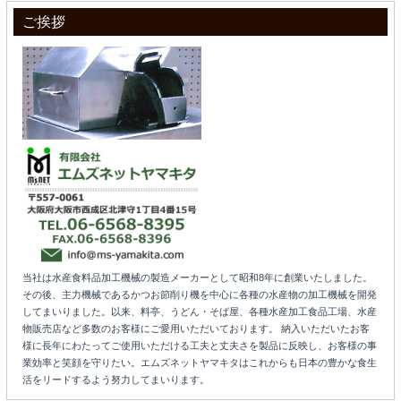
ご挨拶
当社は水産食料品加工機械の製造メーカーとして昭和8年に創業いたしました。
その後、主力機械であるかつお節削り機を中心に各種の水産物の加工機械を開発
してまいりました。以来、料亭、うどん・そば屋、各種水産加工食品工場、水産
物販売店など多数のお客様にご愛用いただいております。 納入いただいたお客
様に長年にわたってご使用いただける工夫と丈夫さを製品に反映し、お客様の事
業効率と笑顔を守りたい。エムズネットヤマキタはこれからも日本の豊かな食生
活をリードするよう努力してまいります。