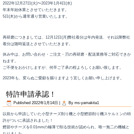
2022年12月27日(火)〜2023年1月4日(水)
年末年始休業とさせていただきます。
5日(木)から通常通り営業いたします。
再研磨につきましては、12月12日(月)弊社着分は年内発送、それ以降弊社
着分は随時返送とさせていただきます。
休み中は、お問い合わせ・ご注文・刃の再研磨・配送業務等ご対応できか
ねます。
ご不便をおかけしますが、何卒ご了承の程よろしくお願い致します。
2023年も、変らぬご愛顧を賜りますよう宜しくお願い申し上げます。
特許申請承認！
Published
2022年1月14日
|
By
ms-yamakita1
以前から申請していた小型チーズ削り機と小型鰹節削り機スケルトンの特
許がついに承認されました！
鰹節やチーズを0.01mmの極薄で削る技術が認められ、唯一無二の機械と
なりました。